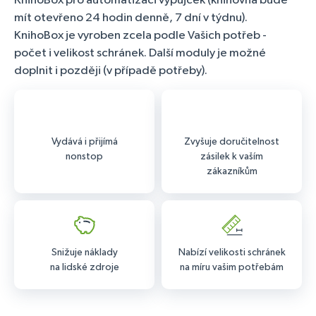
KnihoBox pro automatizaci výpůjček (knihovna bude
mít otevřeno 24 hodin denně, 7 dní v týdnu).
KnihoBox je vyroben zcela podle Vašich potřeb -
počet i velikost schránek. Další moduly je možné
doplnit i později (v případě potřeby).
Vydává i přijímá
Zvyšuje doručitelnost
nonstop
zásilek k vaším
zákazníkům
Snižuje náklady
Nabízí velikosti schránek
na lidské zdroje
na míru vašim potřebám