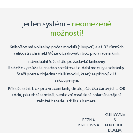
Jeden systém –
neomezeně
možností!
KnihoBox má volitelný počet modulů (sloupců) a až 32 různých
velikostí schránek! Může obsahovat i box pro vracení knih.
Individuální řešení dle požadavků knihovny.
KnihoBoxy můžete snadno rozšiřovat o další moduly a schránky.
Stačí pouze objednat další modul, který se připojí k již
zakoupeným.
Příslušenství: box pro vracení knih, displej, čtečka čárových a QR
kódů, platební terminál, venkovní osvětlení, solární napájení,
záložní baterie, stříška a kamera.
KNIHOVNA
BĚŽNÁ
S
KNIHOVNA
FURTODO
BOXEM