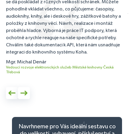
se dá poskládat z různých velikostí schránek. Můžete
Vý
pohodlně vkládat všechno, co půjčujeme: časopisy,
ja
audioknihy, knihy, ale i deskové hry, zážitkové batohy a
ko
položky z knihovny věcí. Návrh, realizace i montáž
ka
proběhla hladce. Výborná je práce IT podpory, která
ov
ochotně a rychle reaguje na naše specifické potřeby.
as
Chválím také dokumentaci k API, která nám usnadňuje
na
integraci do knihovního systému Koha.
bo
Mgr. Michal Denár
In
Vedoucí rozvoje elektronických služeb Městské knihovny Česká
Zás
Třebová
Navrhneme pro Vás ideální sestavu co
do velikosti,
vybavení, příslušenství a