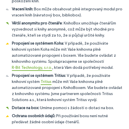
poškození knih.
Vracení knih:
Box může obsahovat plně integrovaný modul pro
vracení knih (návratový box, bibliobox).
Větší anonymitu pro čtenáře
: KnihoBox umožňuje čtenářům
vyzvednout si knihy anonymně, což může být vhodné pro
čtenáře, kteří se stydí za to, že si půjčují určité knihy.
Propojení se systémem Koha:
V případě, že používáte
knihovní systém Koha může mít Vaše knihovna plně
automatizované propojení s boxem. Vše budete ovládat z
knihovního systému. Spolupracujeme se společností
R-Bit Technology, s.r.o.
, která Vám dodá potřebný modul.
Propojení se systémem Tritius:
V případě, že používáte
knihovní systém
Tritius
může mít Vaše knihovna plně
automatizované propojení s KnihoBoxem. Vše budete ovládat
z knihovního systému. Jsme partnerem společnosti Tritius
Solutions a.s., která knihovní systém Tritius vyvíjí.
Dotace na box:
Umíme pomoci s žádostí o dotaci na box.
Ochrana osobních údajů:
Při používání boxu není nutné
předávat žádné osobní údaje čtenářů.