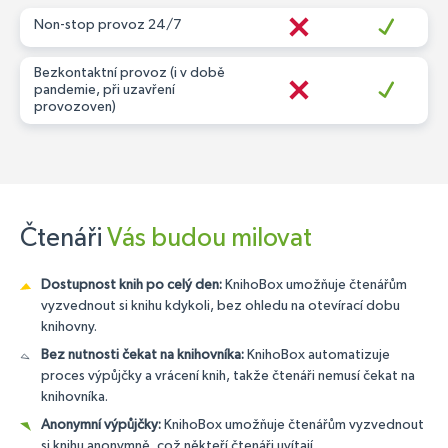
Non-stop provoz 24/7
Bezkontaktní provoz (i v době
pandemie, při uzavření
provozoven)
Čtenáři
Vás budou milovat
Dostupnost knih po celý den:
KnihoBox umožňuje čtenářům
vyzvednout si knihu kdykoli, bez ohledu na otevírací dobu
knihovny.
Bez nutnosti čekat na knihovníka:
KnihoBox automatizuje
proces výpůjčky a vrácení knih, takže čtenáři nemusí čekat na
knihovníka.
Anonymní výpůjčky:
KnihoBox umožňuje čtenářům vyzvednout
si knihu anonymně, což někteří čtenáři uvítají.