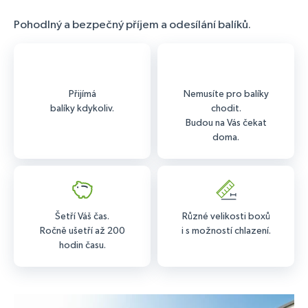
Pohodlný a bezpečný příjem a odesílání balíků.
Přijímá
Nemusíte pro balíky
balíky kdykoliv.
chodit.
Budou na Vás čekat
doma.
Šetří Váš čas.
Různé velikosti boxů
Ročně ušetří až 200
i s možností chlazení.
hodin času.