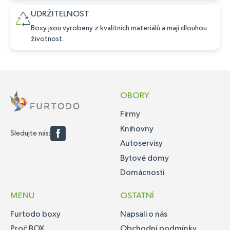
UDRŽITELNOST
Boxy jsou vyrobeny z kvalitních materiálů a mají dlouhou
životnost.
OBORY
Firmy
Knihovny
Sledujte nás:
Autoservisy
Bytové domy
Domácnosti
MENU
OSTATNÍ
Furtodo boxy
Napsali o nás
Proč BOX
Obchodní podmínky