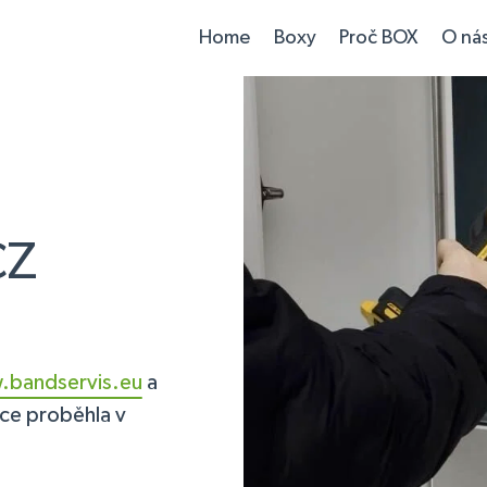
Home
Boxy
Proč BOX
O ná
CZ
bandservis.eu
a
ace proběhla v