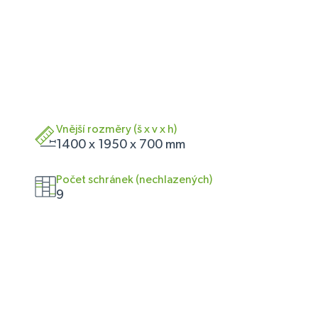
Vnější rozměry (š x v x h)
1400 x 1950 x 700 mm
Počet schránek (nechlazených)
9