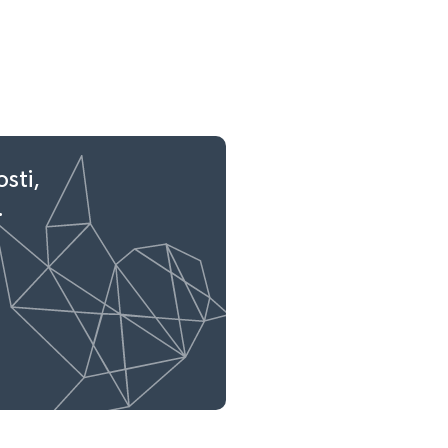
sti,
.