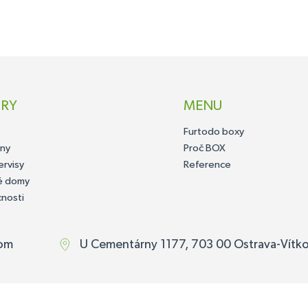
RY
MENU
Furtodo boxy
vny
Proč BOX
rvisy
Reference
é domy
nosti
.o
U Cementárny 1177, 703 00 Ostrava-Vítk