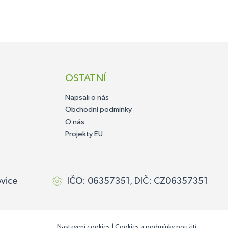
OSTATNÍ
Napsali o nás
Obchodní podmínky
O nás
Projekty EU
ovice
IČO: 06357351, DIČ: CZ06357351
Nastavení cookies
|
Cookies a podmínky použití