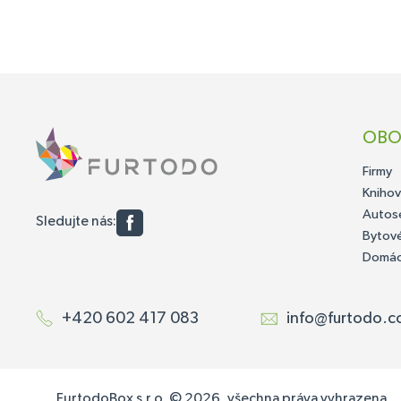
OBO
Firmy
Kniho
Autose
Sledujte nás:
Bytov
Domác
+420 602 417 083
i
f@ofn
dotru
moc
FurtodoBox s.r.o. © 2026, všechna práva vyhrazena